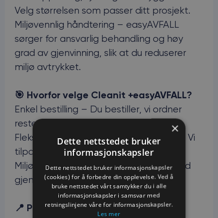
Velg størrelsen som passer ditt prosjekt.
Miljøvennlig håndtering – easyAVFALL
sørger for ansvarlig behandling og høy
grad av gjenvinning, slik at du reduserer
miljø avtrykket.
🎯 Hvorfor velge Cleanit +easyAVFALL?
Enkel bestilling – Du bestiller, vi ordner
resten.
×
Fleksibilitet – Én gang eller fast avtale? Vi
Dette nettstedet bruker
tilpasser oss.
informasjonskapsler
Miljøfokus – Bidra til en grønnere fremtid
Dette nettstedet bruker informasjonskapsler
(cookies) for å forbedre din opplevelse. Ved å
gjennom bærekraftige løsninger.
bruke nettstedet vårt samtykker du i alle
informasjonskapsler i samsvar med
retningslinjene våre for informasjonskapsler.
📍 Passer perfekt for:
Les mer