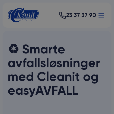
23 37 37 90
♻️ Smarte
avfallsløsninger
med Cleanit og
easyAVFALL