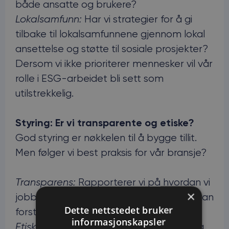
både ansatte og brukere?
Lokalsamfunn:
Har vi strategier for å gi
tilbake til lokalsamfunnene gjennom lokal
ansettelse og støtte til sosiale prosjekter?
Dersom vi ikke prioriterer mennesker vil vår
rolle i ESG-arbeidet bli sett som
utilstrekkelig.
Styring: Er vi transparente og etiske?
God styring er nøkkelen til å bygge tillit.
Men følger vi best praksis for vår bransje?
Transparens:
Rapporterer vi på hvordan vi
×
jobber med bærekraft, slik at kundene kan
Dette nettstedet bruker
forstå vår rolle i deres ESG-arbeid?
informasjonskapsler
Etiske standarder:
Overholder vi lover og