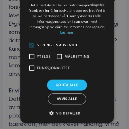
Dette nettstedet bruker informasjonskapsler
forskrifter og stiller vi samme krav til våre
(cookies) for å forbedre din opplevelse. Ved å
leverandører?
bruke nettstedet vårt samtykker du i alle
informasjonskapsler i samsvar med
Digitalisering:
Bruker vi moderne teknologi
retningslinjene våre for informasjonskapsler.
som IoT for å overvåke ressursbruk og gi
Les mer
datadrevne forbedringer i våre tjenester?
STRENGT NØDVENDIG
Kundene vil ikke lenger akseptere
manglende innsikt eller uklar
YTELSE
MÅLRETTING
kommunikasjon – vi må være åpne og
FUNKSJONALITET
ansvarlige.
GODTA ALLE
Er vi klare til å lede?
Dette er kanskje det viktigste spørsmålet
AVVIS ALLE
av alle. Renholdsbransjen har et stort
VIS DETALJER
potensial til å være en drivkraft for
bærekraft, men det krever handling. Vi må